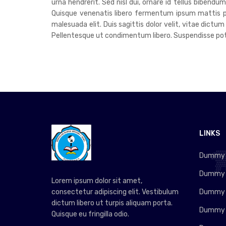
urna hendrerit. Sed nisl dui, ornare id tellus bibend
Quisque venenatis libero fermentum ipsum mattis pre
malesuada elit. Duis sagittis dolor velit, vitae dictum
Pellentesque ut condimentum libero. Suspendisse poten
LINKS
Dummy L
Dummy L
Lorem ipsum dolor sit amet,
consectetur adipiscing elit. Vestibulum
Dummy L
dictum libero ut turpis aliquam porta.
Dummy L
Quisque eu fringilla odio.