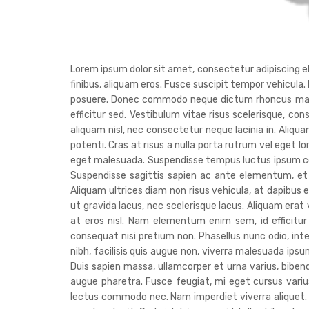
Lorem ipsum dolor sit amet, consectetur adipiscing elit
finibus, aliquam eros. Fusce suscipit tempor vehicula.
posuere. Donec commodo neque dictum rhoncus malesua
efficitur sed. Vestibulum vitae risus scelerisque, con
aliquam nisl, nec consectetur neque lacinia in. Aliq
potenti. Cras at risus a nulla porta rutrum vel eget l
eget malesuada. Suspendisse tempus luctus ipsum co
Suspendisse sagittis sapien ac ante elementum, et 
Aliquam ultrices diam non risus vehicula, at dapibus e
ut gravida lacus, nec scelerisque lacus. Aliquam era
at eros nisl. Nam elementum enim sem, id efficitur
consequat nisi pretium non. Phasellus nunc odio, in
nibh, facilisis quis augue non, viverra malesuada ipsum
Duis sapien massa, ullamcorper et urna varius, bib
augue pharetra. Fusce feugiat, mi eget cursus varius,
lectus commodo nec. Nam imperdiet viverra aliquet. Nu