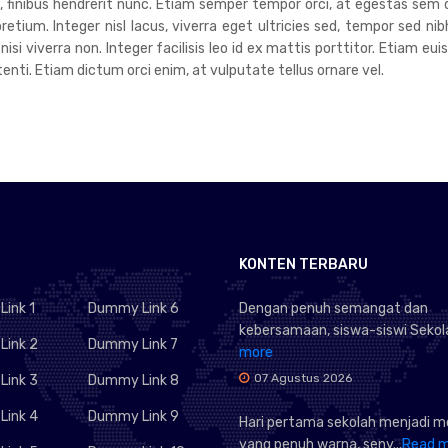
um, finibus hendrerit nunc. Etiam semper tempor orci, at egestas sem 
tium. Integer nisl lacus, viverra eget ultricies sed, tempor sed nib
 nisi viverra non. Integer facilisis leo id ex mattis porttitor. Etiam 
ti. Etiam dictum orci enim, at vulputate tellus ornare vel.
KONTEN TERBARU
ink 1
Dummy Link 6
Dengan penuh semangat dan
kebersamaan, siswa-siswi Sekola
ink 2
Dummy Link 7
more
07 Agustus 2026
ink 3
Dummy Link 8
ink 4
Dummy Link 9
Hari pertama sekolah menjadi 
yang penuh warna, seny...
Read 