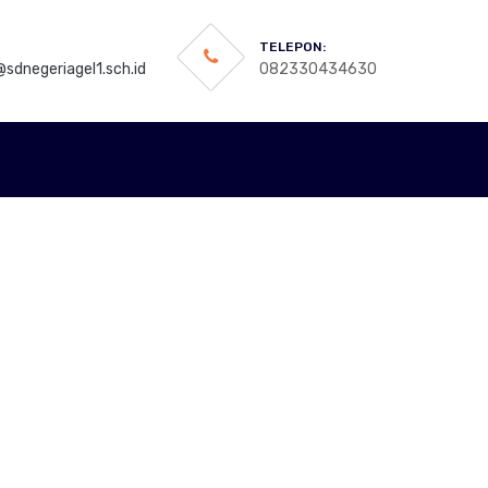
TELEPON:
sdnegeriagel1.sch.id
082330434630