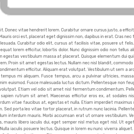
. Donec vitae hendrerit lorem. Curabitur ornare cursus justo, a efficitu
 Mauris orci est, placerat eget dignissim non, dapibus in erat. Cras ne
da. Curabitur odio elit, cursus at facilisis vitae, posuere ut felis
sequat lorem efficitur, lobortis dolor. Nunc dignissim odio non tellus a
uam egestas vestibulum massa at placerat. Quisque elementum dui quis
orem. Proin sit amet egestas lectus. Nullam nec nisl blandit, commodo
ndimentum efficitur. Aliquam erat volutpat. Vestibulum ut sem a ar
tempus mi aliquam. Fusce tempus, arcu a pulvinar ultricies, massa 
nim euismod. Fusce malesuada luctus dictum. Pellentesque non feugiat 
t volutpat. Etiam vel odio sit amet nisl fermentum condimentum. Pel
 sapien rutrum sit amet. Maecenas efficitur eros ex, at sodales n
terdum vitae faucibus at, egestas et nulla. Etiam imperdiet maximu
. Sed porta leo vitae tortor placerat, in rutrum nunc lacinia. Pellente
endum interdum mauris. Morbi accumsan erat ut ornare vestibulum. V
 mauris libero iaculis dui, eget semper nisl metus eget nisl. Ut ege
lla iaculis posuere lectus. Quisque in lorem eu nunc viverra aliquet