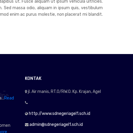
dapibus ut. Fusce aliquam ut ipsum vehicula ultricies.
h. Sed massa odio, aliquam in ipsum quis, vestibulum
euismod enim ac purus molestie, non placerat mi blandit.
KONTAK
jl. Air manis, RT.0/RW.0. Kp. Krajan, Agel
...
Read
http://www.sdnegeriagel1.sch.id
admin@sdnegeriagel1.sch.id
momen
more