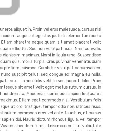
r eros aliquet in. Proin vel eros malesuada, cursus nisi
c tincidunt augue, ut egestas justo. In elementum porta
. Etiam pharetra neque quam, sit amet placerat velit
liquam efficitur. Sed non volutpat risus. Nam convallis
 dignissim maximus. Morbi in ligula urna. Suspendisse
 quam quis, mollis turpis. Cras pulvinar venenatis diam
cu pretium euismod. Curabitur volutpat accumsan ex.
nunc suscipit tellus, sed congue ex magna eu nulla.
lectus. In non felis velit. In sed laoreet dolor. Proin
lentesque sit amet velit eget metus rutrum cursus. In
isl hendrerit a. Maecenas commodo sapien lectus, et
s maximus. Etiam eget commodo nisi. Vestibulum felis
sque at orci tristique, tempor odio non, ultrices risus.
estibulum commodo eros vel ante faucibus, et cursus
t sapien dui. Mauris dictum rhoncus ligula, vel tempor
. Vivamus hendrerit eros id nisi maximus, ut vulputate