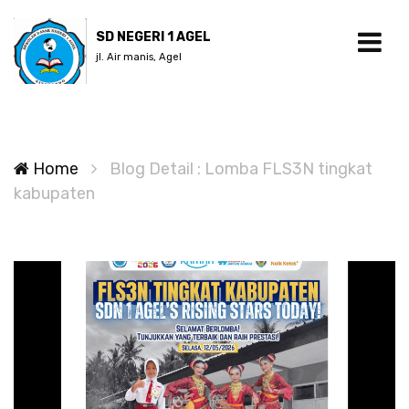
SD NEGERI 1 AGEL
jl. Air manis, Agel
Home
Blog Detail : Lomba FLS3N tingkat
kabupaten