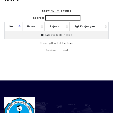
Show
entries
Search:
No.
Nama
Tujuan
Tgl. Kunjungan
No data available in table
Showing 0 to 0 of 0 entries
Previous
Next